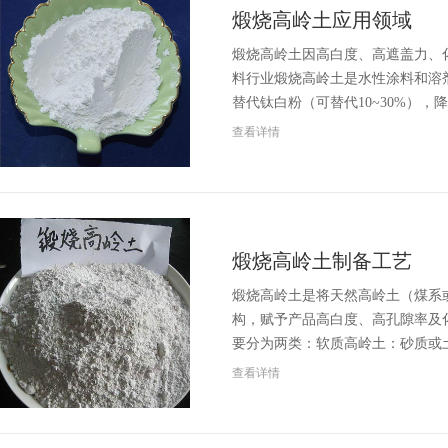
煅烧高岭土应用领域
煅烧高岭土因高白度、高遮盖力、
料行业煅烧高岭土是水性涂料和溶
替代钛白粉（可替代10~30%），
查看详情
煅烧高岭土制备工艺
煅烧高岭土是将天然高岭土（煤系
构，赋予产品高白度、高孔隙率及
要分为两类：软质高岭土：砂质或
查看详情