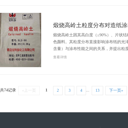
煅烧高岭土粒度分布对造纸涂
煅烧高岭土因其高白度（≥90%）、片状
色颜料。其粒度分布直接影响涂布纸的光泽
含量）与涂布性能之间的关系，并提出粒
查看详情
共74记录
1
...
«上一页
2
3
4
13
下一页»