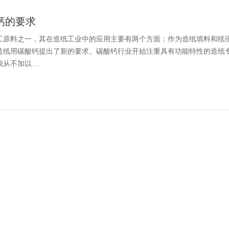
钙的要求
工原料之一，其在造纸工业中的应用主要有两个方面：作为造纸填料和纸
造纸用碳酸钙提出了新的要求。碳酸钙行业开始注重具有功能特性的造纸
貌从不加以…
岭土的差异
成的粘土。长石经过彻底风化之后，生成高岭土、石英和可溶性盐类；再
和可溶性盐类巳别离，即可得高岭土。 高岭土是一种质量的石头， 高岭