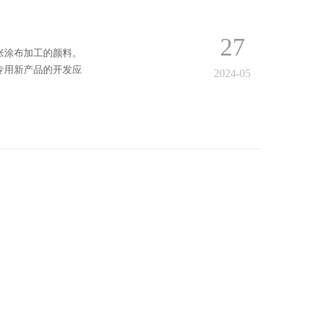
27
张涂布加工的颜料。
专用新产品的开发应
2024-05
21
随雨水、河川漂流转
土粘土矿产组成与小
2024-05