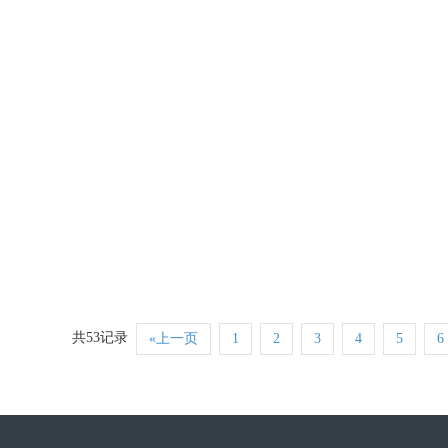
一般采用球团法以碳酸钙为填
理机械功能有着重要的影响，
片状颗粒的平面规格（纵向或
查看详情
煅烧高岭土在涂料中
煅烧高岭土原矿主要产地在华
的加工，煅烧高岭土分子失去
好。乳胶漆中添加经精密加工
查看详情
共53记录
«上一页
1
2
3
4
5
6