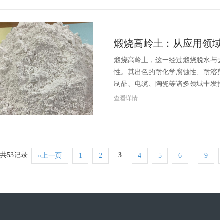
煅烧高岭土：从应用领
煅烧高岭土，这一经过煅烧脱水与
性。其出色的耐化学腐蚀性、耐溶
制品、电缆、陶瓷等诸多领域中发
查看详情
共53记录
3
...
«上一页
1
2
4
5
6
9