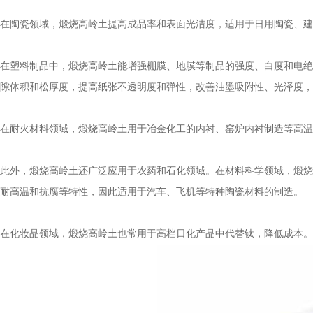
在陶瓷领域，煅烧高岭土提高成品率和表面光洁度，适用于日用陶瓷、建
在塑料制品中，煅烧高岭土能增强棚膜、地膜等制品的强度、白度和电绝
隙体积和松厚度，提高纸张不透明度和弹性，改善油墨吸附性、光泽度，
在耐火材料领域，煅烧高岭土用于冶金化工的内衬、窑炉内衬制造等高温
此外，煅烧高岭土还广泛应用于农药和石化领域。在材料科学领域，煅烧
耐高温和抗腐等特性，因此适用于汽车、飞机等特种陶瓷材料的制造。
在化妆品领域，煅烧高岭土也常用于高档日化产品中代替钛，降低成本。