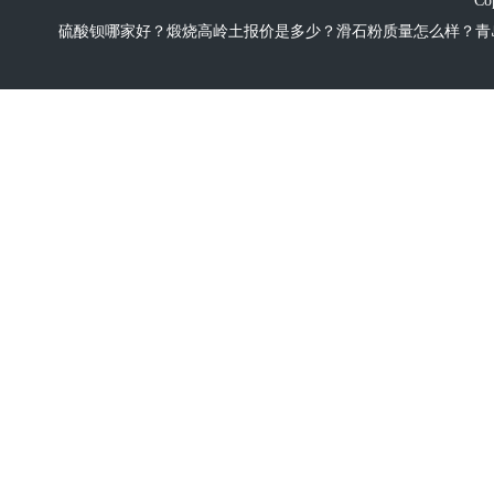
Co
硫酸钡哪家好？煅烧高岭土报价是多少？滑石粉质量怎么样？青岛宝利多化工